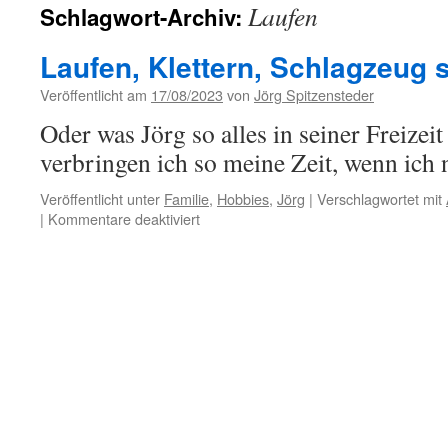
Laufen
Schlagwort-Archiv:
Laufen, Klettern, Schlagzeug 
Veröffentlicht am
17/08/2023
von
Jörg Spitzensteder
Oder was Jörg so alles in seiner Freize
verbringen ich so meine Zeit, wenn ich 
Veröffentlicht unter
Familie
,
Hobbies
,
Jörg
|
Verschlagwortet mit
für
|
Kommentare deaktiviert
Laufen,
Klettern,
Schlagzeug
spielen