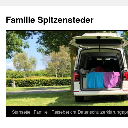
Zum
Inhalt
Familie Spitzensteder
springen
Startseite
Familie
Reisebericht
Datenschutzerklärung
Imp